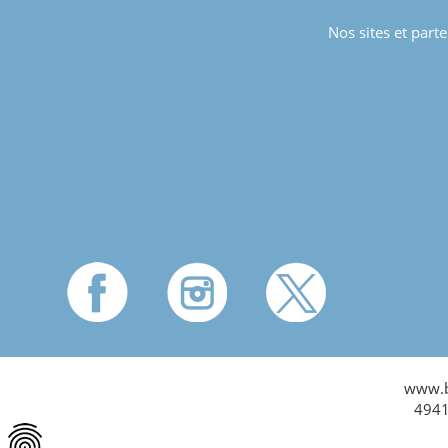
Nos sites et part
www.ba
4941