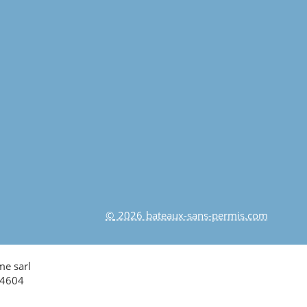
© 2026 bateaux-sans-permis.com
me sarl
34604