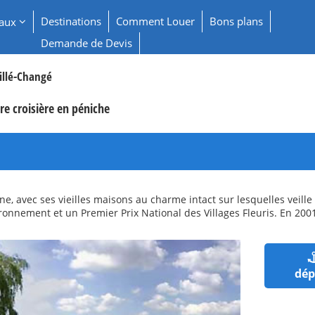
Destinations
Comment Louer
Bons plans
eaux
Demande de Devis
illé-Changé
e croisière en péniche
, avec ses vieilles maisons au charme intact sur lesquelles veille u
nnement et un Premier Prix National des Villages Fleuris. En 2001, c
dép