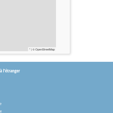
* | © OpenStreetMap
 à l'étranger
e
e