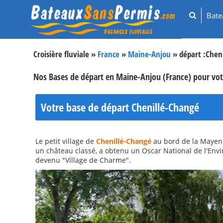
Bat
Croisière fluviale »
France
»
Maine-Anjou
» départ :
Chen
Nos Bases de départ en Maine-Anjou (France) pour votr
Votre base de départ Chenillé-Changé
Le petit village de
Chenillé-Changé
au bord de la Mayenne
un château classé, a obtenu un Oscar National de l'Enviro
devenu "Village de Charme".