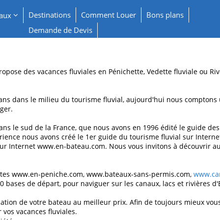
Destinations
Comment Louer
Bons plans
eaux
Demande de Devis
opose des vacances fluviales en Pénichette, Vedette fluviale ou Ri
ans dans le milieu du tourisme fluvial, aujourd'hui nous comptons
ger.
dans le sud de la France, que nous avons en 1996 édité le guide d
érience nous avons créé le 1er guide du tourisme fluvial sur Inter
r Internet www.en-bateau.com. Nous vous invitons à découvrir au tr
s sites www.en-peniche.com, www.bateaux-sans-permis.com,
www.can
0 bases de départ, pour naviguer sur les canaux, lacs et rivières d
cation de votre bateau au meilleur prix. Afin de toujours mieux vou
 vos vacances fluviales.