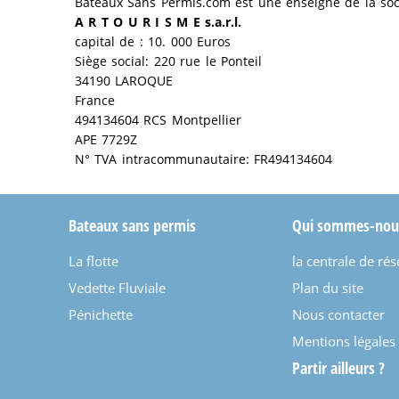
Bateaux Sans Permis.com
est une enseigne de la soc
A R T O U R I S M E s.a.r.l.
capital de : 10. 000 Euros
Siège social: 220 rue le Ponteil
34190 LAROQUE
France
494134604 RCS Montpellier
APE 7729Z
N° TVA intracommunautaire: FR494134604
Bateaux sans permis
Qui sommes-nou
La flotte
la centrale de rés
Vedette Fluviale
Plan du site
Pénichette
Nous contacter
Mentions légales
Partir ailleurs ?