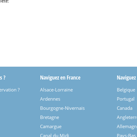
iété:
s ?
Naviguez en France
Naviguez
ervation ?
Alsace-Lorraine
Belgique
Ardennes
Portugal
Bourgogne-Nivernais
Canada
Bretagne
Angleterr
Camargue
Allemagn
Canal du Midi
Pays-Bas