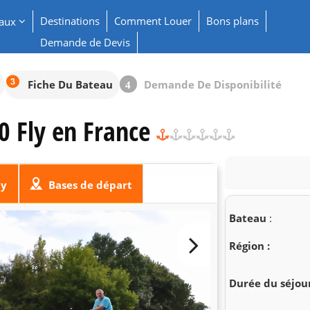
Destinations
Comment Louer
Bons plans
eaux
Demande de Devis
Fiche Du Bateau
Demande De Disponibilité
4
0 Fly en France
ly
Bases de départ
Bateau
:
Région :
Durée du séjour