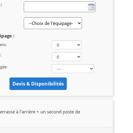
:
ipage :
ans:
:
agée:
terrasse à l'arrière + un second poste de