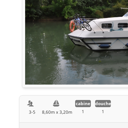
cabine
douche
1
1
3-5
8,60m x 3,20m