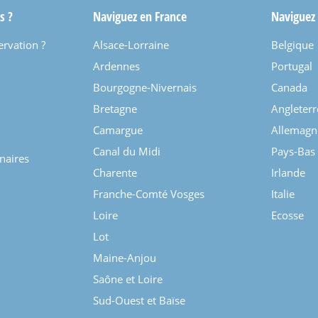
s ?
Naviguez en France
Naviguez
ervation ?
Alsace-Lorraine
Belgique
Ardennes
Portugal
Bourgogne-Nivernais
Canada
Bretagne
Angleterr
Camargue
Allemagn
Canal du Midi
Pays-Bas
enaires
Charente
Irlande
Franche-Comté Vosges
Italie
Loire
Ecosse
Lot
Maine-Anjou
Saône et Loire
Sud-Ouest et Baïse