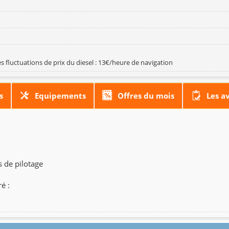
s fluctuations de prix du diesel : 13€/heure de navigation
s
Equipements
Offres du mois
Les a
s de pilotage
é :