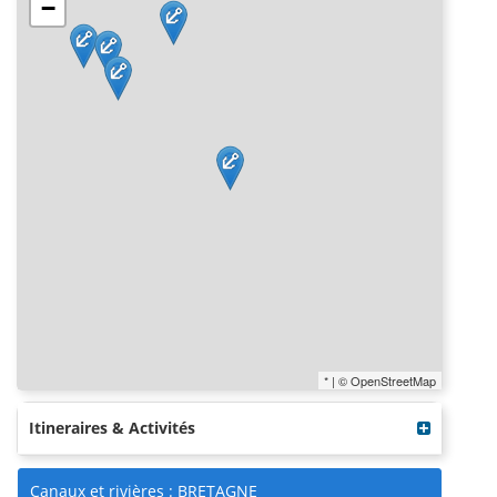
−
* | © OpenStreetMap
Itineraires & Activités
Canaux et rivières : BRETAGNE