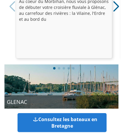
Au coeur du Morbihan, nous vous proposons
Mess
de débuter votre croisière fluviale à Glénac,
poin
au carrefour des rivières : la Vilaine, l'Erdre
pied
et au bord du
déco
GLENAC
Consultez les bateaux en
Bretagne