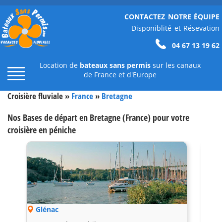
CONTACTEZ NOTRE ÉQUIPE
Disponiblité et Résevation
04 67 13 19 62
Location de
bateaux sans permis
sur les canaux
de France et d'Europe
Croisière fluviale »
France
»
Bretagne
Nos Bases de départ en Bretagne (France) pour votre
croisière en péniche
Glénac
Mes