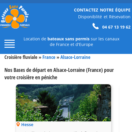
CONTACTEZ NOTRE ÉQUIPE
Disponiblité et Résevation
04 67 13 19 62
Location de
bateaux sans permis
sur les canaux
de France et d'Europe
Croisière fluviale »
France
»
Alsace-Lorraine
Nos Bases de départ en Alsace-Lorraine (France) pour
votre croisière en péniche
Hesse
Lan