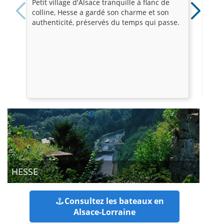
Petit village d'Alsace tranquille à flanc de
Lang
colline, Hesse a gardé son charme et son
du n
authenticité, préservés du temps qui passe.
192 
HESSE
Consultez les bateaux en
Alsace-Lorraine