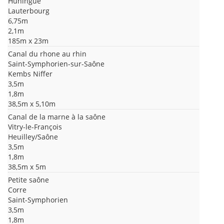
Huningue
Lauterbourg
6,75m
2,1m
185m x 23m
Canal du rhone au rhin
Saint-Symphorien-sur-Saône
Kembs Niffer
3,5m
1,8m
38,5m x 5,10m
Canal de la marne à la saône
Vitry-le-François
Heuilley/Saône
3,5m
1,8m
38,5m x 5m
Petite saône
Corre
Saint-Symphorien
3,5m
1,8m