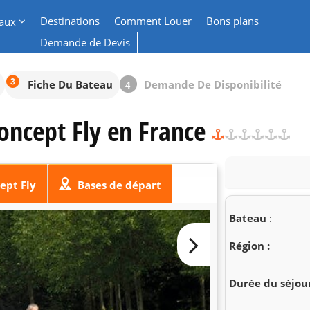
Destinations
Comment Louer
Bons plans
eaux
Demande de Devis
Fiche Du Bateau
Demande De Disponibilité
4
oncept Fly en France
ept Fly
Bases de départ
Bateau
:
Région :
Durée du séjour