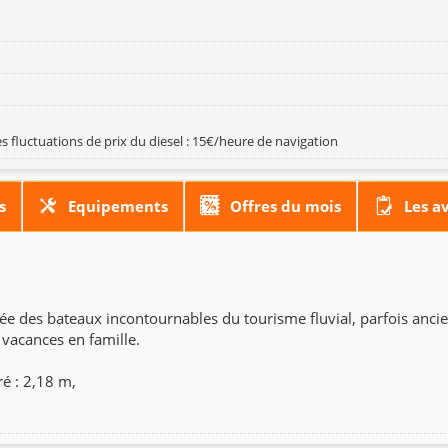
s fluctuations de prix du diesel : 15€/heure de navigation
s
Equipements
Offres du mois
Les a
osée des bateaux incontournables du tourisme fluvial, parfois ancie
s vacances en famille.
ré : 2,18 m,