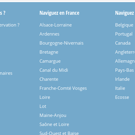
s ?
Naviguez en France
Naviguez
ervation ?
Alsace-Lorraine
Belgique
Ardennes
Portugal
Bourgogne-Nivernais
Canada
Bretagne
Angleterr
Camargue
Allemagn
Canal du Midi
Pays-Bas
enaires
Charente
Irlande
Franche-Comté Vosges
Italie
Loire
Ecosse
Lot
Maine-Anjou
Saône et Loire
Sud-Ouest et Baïse