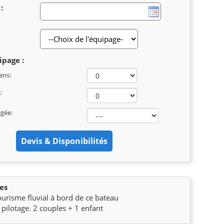
:
ipage :
ans:
:
agée:
es
risme fluvial à bord de ce bateau
 pilotage. 2 couples + 1 enfant