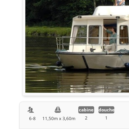
cabine
douche
2
1
6-8
11,50m x 3,60m