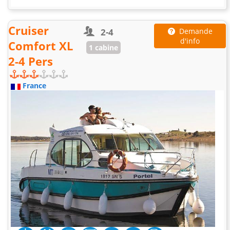
Cruiser
2-4
Demande
d'info
Comfort XL
1 cabine
2-4 Pers
France