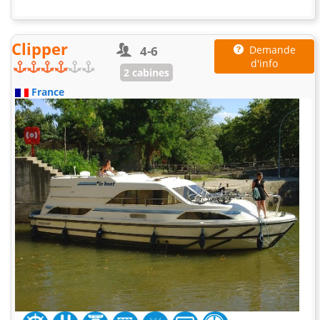
Clipper
4-6
Demande
d'info
2 cabines
France