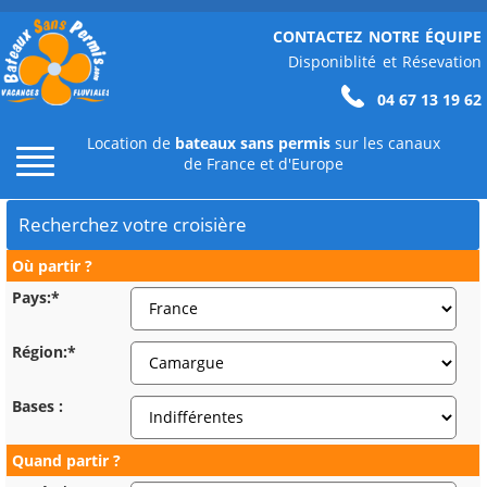
CONTACTEZ NOTRE ÉQUIPE
Disponiblité et Résevation
04 67 13 19 62
Location de
bateaux sans permis
sur les canaux
de France et d'Europe
Recherchez votre croisière
Où partir ?
Pays:*
Région:*
Bases :
Quand partir ?