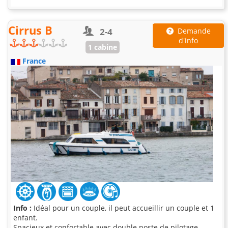
Cirrus B
2-4
Demande
d'info
1 cabine
France
Info :
Idéal pour un couple, il peut accueillir un couple et 1
enfant.
Spacieux et confortable avec double poste de pilotage.