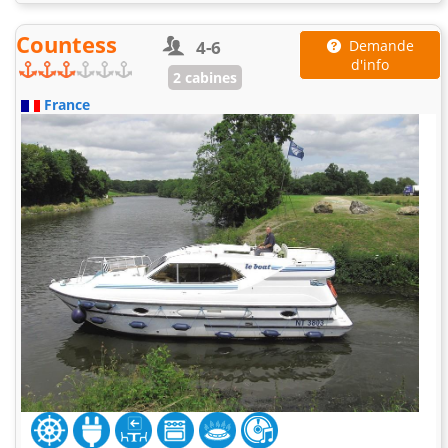
Countess
4-6
Demande
d'info
2 cabines
France