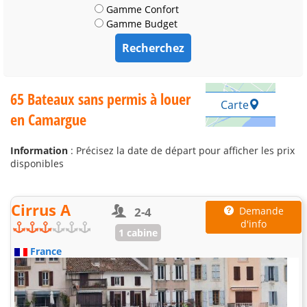
Gamme Confort
Gamme Budget
65 Bateaux sans permis à louer
Carte
en Camargue
Information
: Précisez la date de départ pour afficher les prix
disponibles
Cirrus A
2-4
Demande
d'info
1 cabine
France