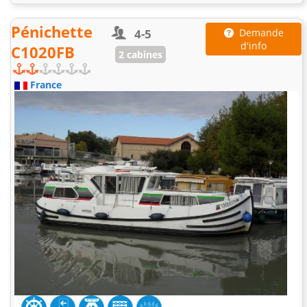
Pénichette
4-5
Demande
d'info
C1020FB
2 cabines
France