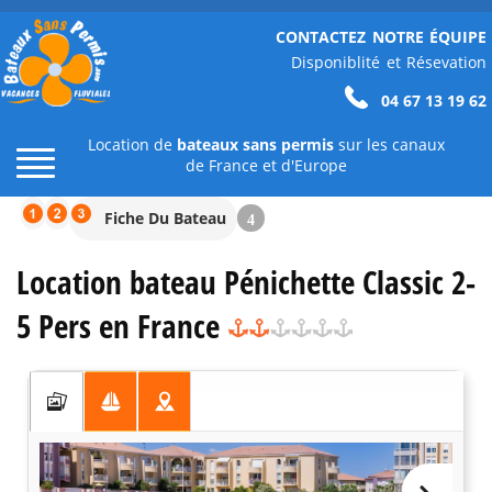
CONTACTEZ NOTRE ÉQUIPE
Disponiblité et Résevation
04 67 13 19 62
Location de
bateaux sans permis
sur les canaux
de France et d'Europe
Fiche Du Bateau
4
Location bateau Pénichette Classic 2-
5 Pers en France