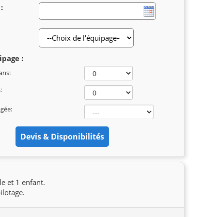
:
ipage :
ans:
:
agée:
le et 1 enfant.
ilotage.