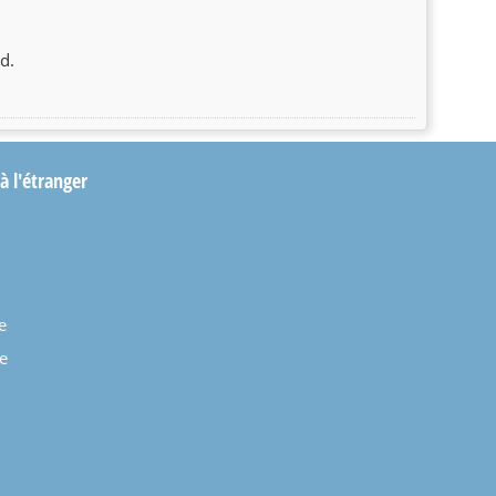
d.
 à l'étranger
e
e