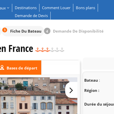
Destinations
Comment Louer
Bons plans
eaux
Demande de Devis
Fiche Du Bateau
Demande De Disponibilité
4
en France
Bases de départ
Bateau
:
Région :
Durée du séjour