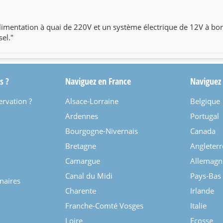
limentation à quai de 220V et un système électrique de 12V à bor
el."
s ?
Naviguez en France
Naviguez
ervation ?
Alsace-Lorraine
Belgique
Ardennes
Portugal
Bourgogne-Nivernais
Canada
Bretagne
Angleterr
Camargue
Allemagn
Canal du Midi
Pays-Bas
enaires
Charente
Irlande
Franche-Comté Vosges
Italie
Loire
Ecosse