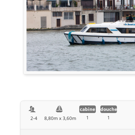
cabine
douche
1
1
2-4
8,80m x 3,60m