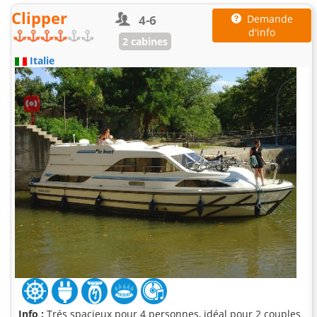
Clipper
4-6
Demande
d'info
2 cabines
Italie
Info :
Trés spacieux pour 4 personnes, idéal pour 2 couples