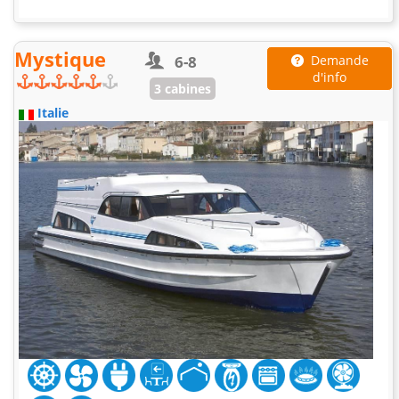
Mystique
6-8
Demande
d'info
3 cabines
Italie