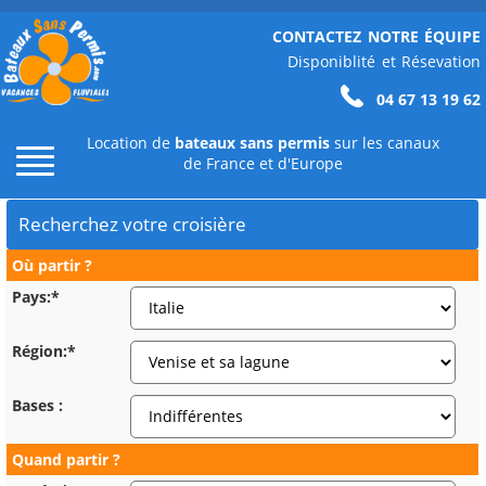
CONTACTEZ NOTRE ÉQUIPE
Disponiblité et Résevation
04 67 13 19 62
Location de
bateaux sans permis
sur les canaux
de France et d'Europe
Recherchez votre croisière
Où partir ?
Pays:*
Région:*
Bases :
Quand partir ?