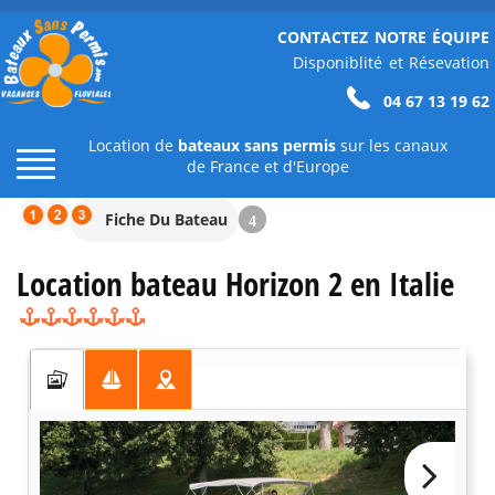
CONTACTEZ NOTRE ÉQUIPE
Disponiblité et Résevation
04 67 13 19 62
Location de
bateaux sans permis
sur les canaux
de France et d'Europe
Fiche Du Bateau
4
Location bateau Horizon 2 en Italie