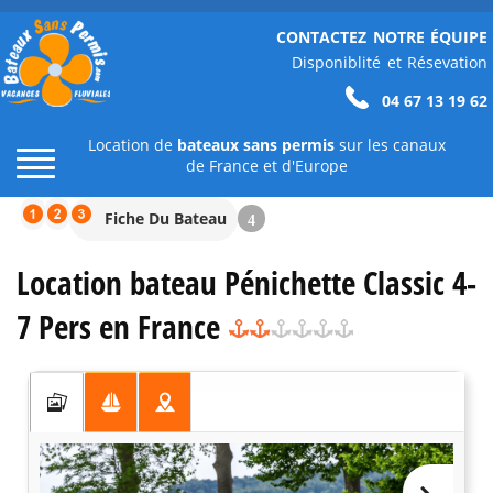
CONTACTEZ NOTRE ÉQUIPE
Disponiblité et Résevation
04 67 13 19 62
Location de
bateaux sans permis
sur les canaux
de France et d'Europe
Fiche Du Bateau
4
Location bateau Pénichette Classic 4-
7 Pers en France