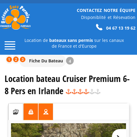
CONTACTEZ NOTRE ÉQUIPE
Disponiblité et Résevation
04 67 13 19 62
Location de
bateaux sans permis
sur les canaux
de France et d'Europe
Fiche Du Bateau
4
Location bateau Cruiser Premium 6-
8 Pers en Irlande