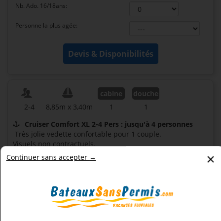
Nb. Ado. 16/18ans:
Personne la plus agée:
cabine
douche
2-4
8,85m x 3,40m
1
1
Cruiser Comfort XL 2-4 Pers : jusqu'à 4 personnes
Très jolie vedette confortable pour 1 couple.
Visuels non contractuels.
×
Continuer sans accepter →
Poste de pilotage extérieur
: oui
Pont supérieur
: non
Propulseur d'étrave
: non
Prix du consomable (€)
: 13.75€/h de navigation