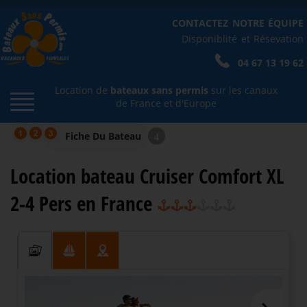
CONTACTEZ NOTRE ÉQUIPE
Disponiblité et Résevation
04 67 13 19 62
Location de
bateaux sans permis
sur les canaux
de France et d'Europe
Fiche Du Bateau
4
Location bateau Cruiser Comfort XL
2-4 Pers en France