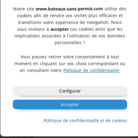
Le carburant est facturé au taux du marché et est soumis à des
fluctuations de prix du diesel : 14€/heure de navigation
Notre site
www.bateaux-sans-permis.com
utilise des
cookies afin de rendre vos visites plus efficaces et
d'améliorer votre expérience de navigation. Nous
vous invitons à
accepter
ces cookies ainsi que les
implications associées à l'utilisation de vos données
A PROPOS DU CRUISER COMFORT XL 2-
personnelles ?
4 PERS
Vous pouvez retirer votre consentement à tout
moment en cliquant sur vos choix correspondant ou
Ce bateau fait partie de la Gamme « Estivale ». Ce bateau
en consultant notre
Politique de confidentialité
habitable sans permis est le parfait compromis entre la
série Sedan (réputée pour son espace vie avec sa vaste
terrasse arrière de plain pied) et la série Grand Confort...
Configurer
La "piscinette" est également adaptable sur la gamme
ESTIVALE.
Accepter
1 cabine :
1 grand lit + carré transformable en lit 2 pers.
Politique de confidentialité et de cookies
1 salles de bain / WC électriques
Surface séjour 8 m2 : Réfrigérateur 220 l + bloc
congélation