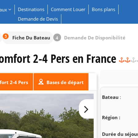
Destinations
Comment Louer
Bons plans
eaux
Demande de Devis
Fiche Du Bateau
Demande De Disponibilité
4
omfort 2-4 Pers en France
ort 2-4 Pers
Bases de départ
Bateau
:
Région :
Durée du séjour