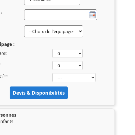
:
ipage :
ans:
:
agée:
ersonnes
enfants