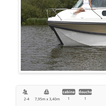
cabine
douche
1
1
2-4
7,95m x 3,40m