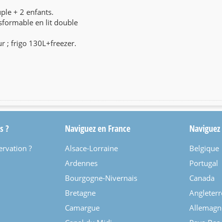
le + 2 enfants.
nsformable en lit double
ur ; frigo 130L+freezer.
s ?
Naviguez en France
Naviguez
ervation ?
Alsace-Lorraine
Belgique
Ardennes
Portugal
Bourgogne-Nivernais
Canada
Bretagne
Angleterr
Camargue
Allemagn