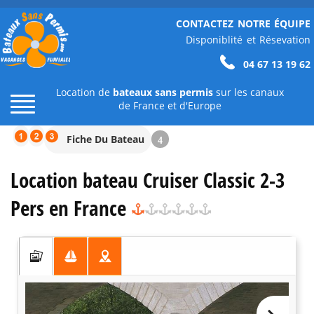
CONTACTEZ NOTRE ÉQUIPE
Disponiblité et Résevation
04 67 13 19 62
Location de
bateaux sans permis
sur les canaux
de France et d'Europe
Fiche Du Bateau
4
Location bateau Cruiser Classic 2-3
Pers en France