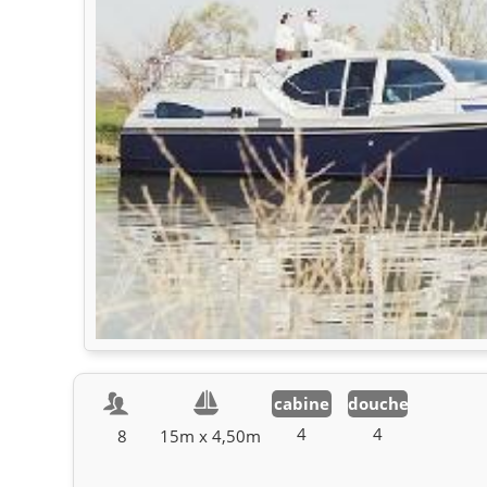
cabine
douche
4
4
8
15m x 4,50m