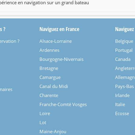
expérience en navigation sur un grand bateau
s ?
Naviguez en France
Naviguez
ervation ?
Alsace-Lorraine
Belgique
Ardennes
Portugal
Bourgogne-Nivernais
Canada
Bretagne
Angleterr
Camargue
Allemagn
Canal du Midi
Pays-Bas
enaires
Charente
Irlande
Franche-Comté Vosges
Italie
Loire
Ecosse
Lot
Maine-Anjou