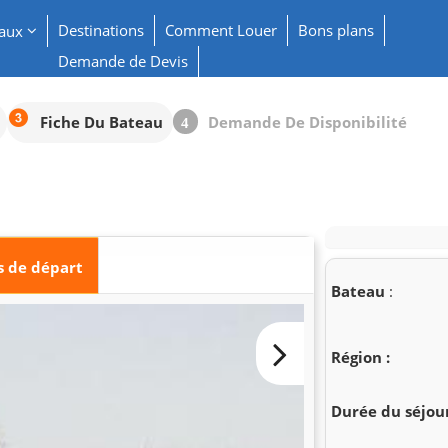
Destinations
Comment Louer
Bons plans
eaux
Demande de Devis
Fiche Du Bateau
Demande De Disponibilité
4
s de départ
Bateau
:
Région :
Durée du séjour