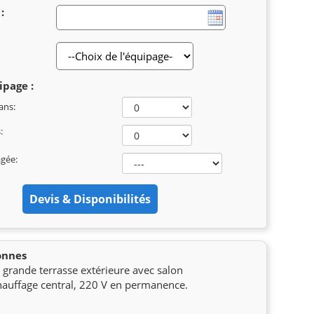
:
ipage :
ans:
:
agée:
onnes
 grande terrasse extérieure avec salon
chauffage central, 220 V en permanence.