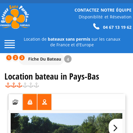
CONTACTEZ NOTRE ÉQUIPE
Disponiblité et Résevation
04 67 13 19 62
Location de
bateaux sans permis
sur les canaux
de France et d'Europe
Fiche Du Bateau
4
Location bateau in Pays-Bas