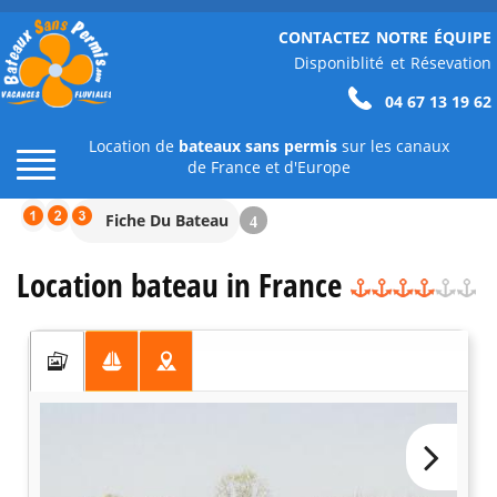
CONTACTEZ NOTRE ÉQUIPE
Disponiblité et Résevation
04 67 13 19 62
Location de
bateaux sans permis
sur les canaux
de France et d'Europe
Fiche Du Bateau
4
Location bateau in France