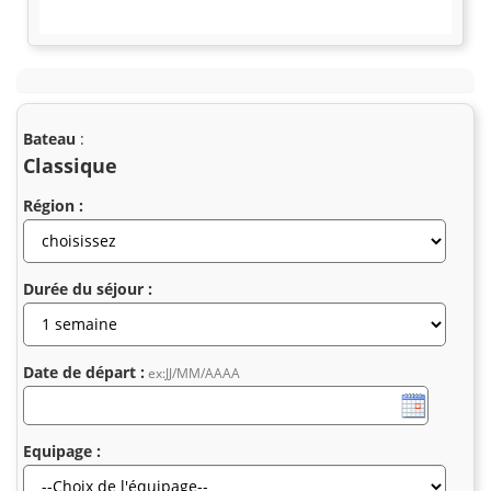
Bateau
:
Classique
Région :
Durée du séjour :
Date de départ :
ex:JJ/MM/AAAA
Equipage :