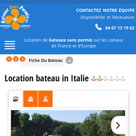
CONTACTEZ NOTRE ÉQUIPE
Disponiblité et Résevation
04 67 13 19 62
Location de
bateaux sans permis
sur les canaux
de France et d'Europe
Fiche Du Bateau
4
Location bateau in Italie