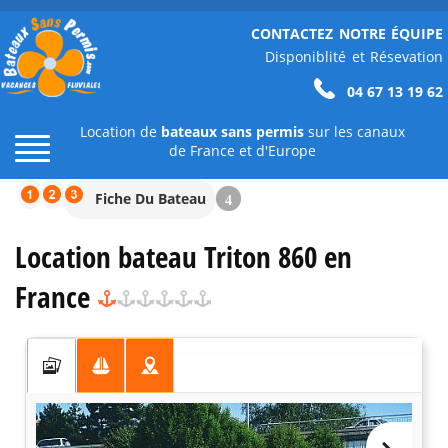
CONTACTEZ NOTRE ÉQUIPE
Disponiblité et Résevation
04 67 13 19 62
Location de
bateaux sans permis
sur les canaux
de France et d'Europe
Fiche Du Bateau
4
Location bateau Triton 860 en
France