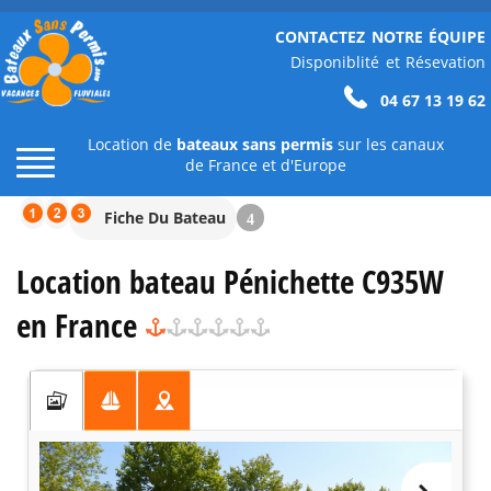
CONTACTEZ NOTRE ÉQUIPE
Disponiblité et Résevation
04 67 13 19 62
Location de
bateaux sans permis
sur les canaux
de France et d'Europe
Fiche Du Bateau
4
Location bateau Pénichette C935W
en France