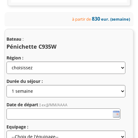
830
à partir de
eur. (semaine)
Bateau
:
Pénichette C935W
Région :
Durée du séjour :
Date de départ :
ex:JJ/MM/AAAA
Equipage :