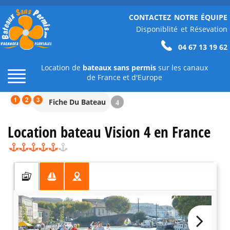
CONTACTEZ NOTRE ÉQUIPE
Disponiblité et Résevation
04 67 13 19 62
Location de
bateaux sans permis
sur les canaux
de France et d'Europe
Fiche Du Bateau
4
Location bateau Vision 4 en France