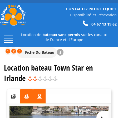
CONTACTEZ NOTRE ÉQUIPE
Disponiblité et Résevation
04 67 13 19 62
Location de
bateaux sans permis
sur les canaux
de France et d'Europe
Fiche Du Bateau
4
Location bateau Town Star en
Irlande