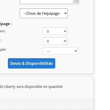
ipage :
ans:
:
agée:
 le Liberty sera disponible en quantité