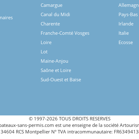
Camargue
Allemagn
Canal du Midi
Pays-Bas
enaires
Charente
Irlande
Franche-Comté Vosges
Italie
Loire
Ecosse
Lot
Maine-Anjou
Saône et Loire
Sud-Ouest et Baïse
© 1997-2026 TOUS DROITS RESERVES
teaux-sans-permis.com est une enseigne de la société Artouris
34604 RCS Montpellier N° TVA intracommunautaire: FR634941