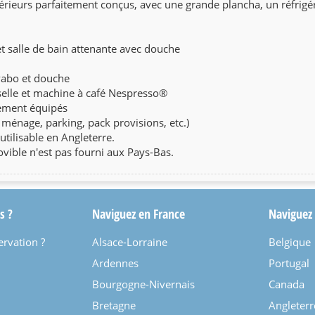
érieurs parfaitement conçus, avec une grande plancha, un réfrigéra
et salle de bain attenante avec douche
avabo et douche
selle et machine à café Nespresso®
rement équipés
it ménage, parking, pack provisions, etc.)
utilisable en Angleterre.
ovible n'est pas fourni aux Pays-Bas.
s ?
Naviguez en France
Naviguez
ervation ?
Alsace-Lorraine
Belgique
Ardennes
Portugal
Bourgogne-Nivernais
Canada
Bretagne
Angleterr