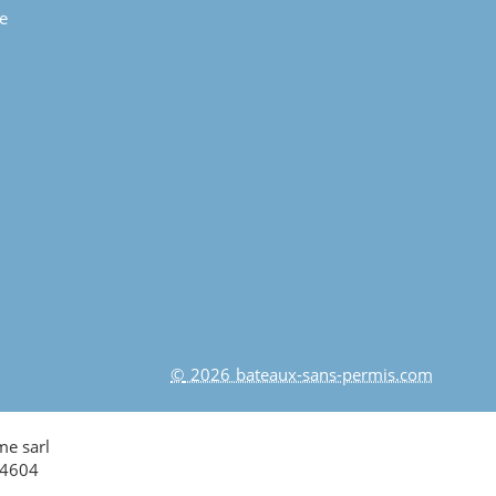
e
© 2026 bateaux-sans-permis.com
me sarl
34604