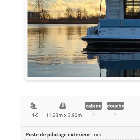
cabine
douche
2
2
4-5
11,23m x 3,90m
Poste de pilotage extérieur
: oui