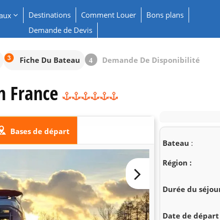
Destinations
Comment Louer
Bons plans
eaux
Demande de Devis
Fiche Du Bateau
Demande De Disponibilité
4
n France
Bases de départ
Bateau
:
Région :
Durée du séjour
Date de départ 