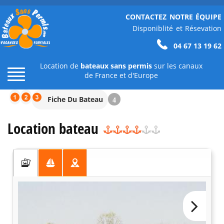
CONTACTEZ NOTRE ÉQUIPE
Disponiblité et Résevation
04 67 13 19 62
Location de
bateaux sans permis
sur les canaux
de France et d'Europe
Fiche Du Bateau
4
Location bateau