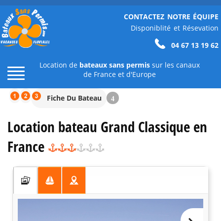
CONTACTEZ NOTRE ÉQUIPE
Disponiblité et Résevation
04 67 13 19 62
Location de
bateaux sans permis
sur les canaux
de France et d'Europe
Fiche Du Bateau
4
Location bateau Grand Classique en
France