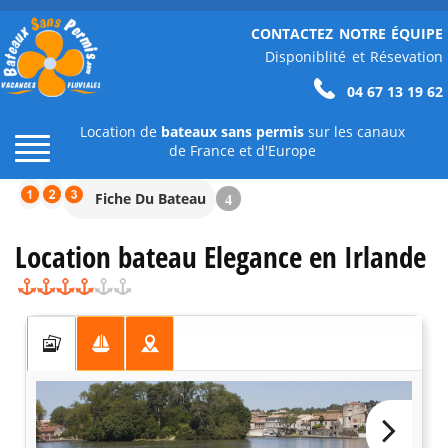
CONTACTEZ NOTRE ÉQUIPE
Disponiblité et Résevation
04 67 13 19 62
Location de
bateaux sans permis
sur les canaux
de France et d'Europe
Fiche Du Bateau
4
Location bateau Elegance en Irlande