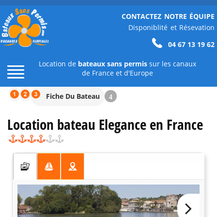
CONTACTEZ NOTRE ÉQUIPE
Disponiblité et Résevation
04 67 13 19 62
Location de
bateaux sans permis
sur les canaux
de France et d'Europe
Fiche Du Bateau
4
Location bateau Elegance en France