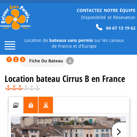
CONTACTEZ NOTRE ÉQUIPE
Disponiblité et Résevation
04 67 13 19 62
Location de
bateaux sans permis
sur les canaux
de France et d'Europe
Fiche Du Bateau
4
Location bateau Cirrus B en France