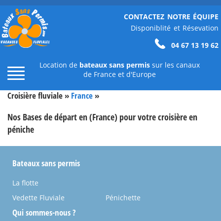
CONTACTEZ NOTRE ÉQUIPE
Disponiblité et Résevation
04 67 13 19 62
Location de
bateaux sans permis
sur les canaux
de France et d'Europe
Croisière fluviale »
France
»
Nos Bases de départ en (France) pour votre croisière en
péniche
Bateaux sans permis
La flotte
Vedette Fluviale
Pénichette
Qui sommes-nous ?