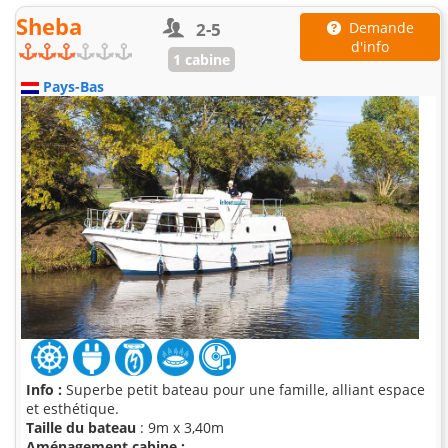
Sheba
2-5
Demande
d'info
1 cabine
Pays-Bas
Info :
Superbe petit bateau pour une famille, alliant espace
et esthétique.
Taille du bateau
: 9m x 3,40m
Aménagement cabine :