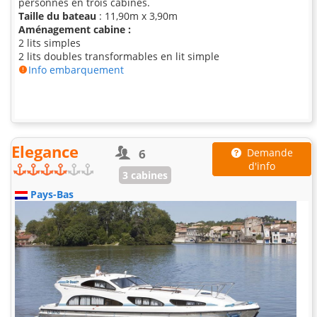
personnes en trois cabines.
Taille du bateau
: 11,90m x 3,90m
Aménagement cabine :
2 lits simples
2 lits doubles transformables en lit simple
Info embarquement
Elegance
6
Demande
d'info
3 cabines
Pays-Bas