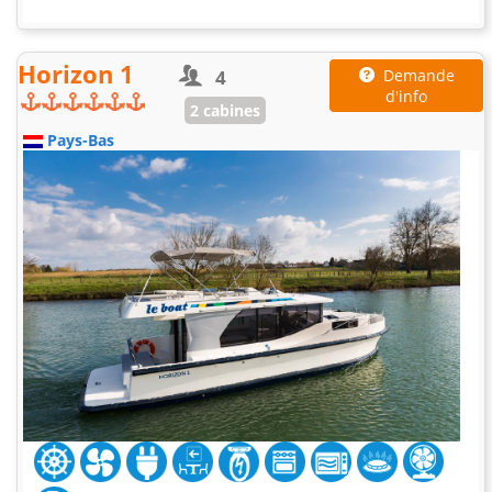
Horizon 1
4
Demande
d'info
2 cabines
Pays-Bas