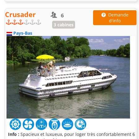
Crusader
6
Demande
d'info
3 cabines
Pays-Bas
Info :
Spacieux et luxueux, pour loger très confortablement 6