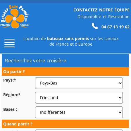
CONTACTEZ NOTRE ÉQUIPE
Disponiblité et Résevation
04 67 13 19 62
Location de
bateaux sans permis
sur les canaux
de France et d'Europe
Recherchez votre croisière
Où partir ?
Pays:*
Région:*
Bases :
Quand partir ?