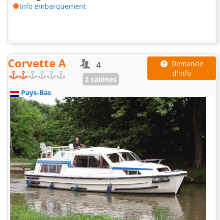
Info embarquement
Corvette A
4
Demande
d'info
2 cabines
Pays-Bas