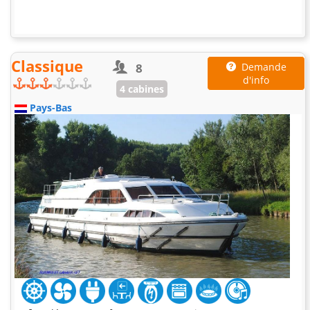
Classique
8
Demande
d'info
4 cabines
Pays-Bas