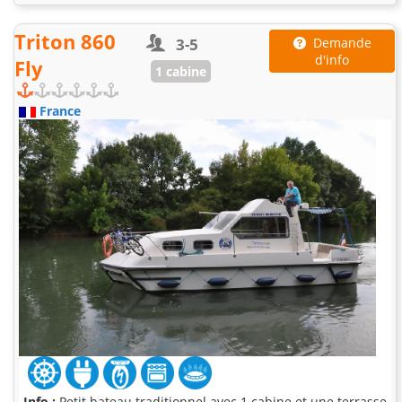
Triton 860
3-5
Demande
d'info
Fly
1 cabine
France
Info :
Petit bateau traditionnel avec 1 cabine et une terrasse