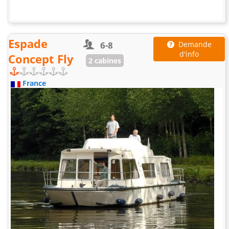
Espade
6-8
Demande
d'info
Concept Fly
2 cabines
France