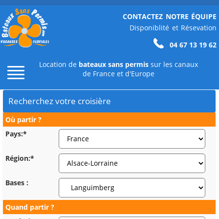
CONTACTEZ NOTRE ÉQUIPE
Disponiblité et Résevation
04 67 13 19 62
Location de
bateaux sans permis
sur les canaux
de France et d'Europe
Recherchez votre croisière
Où partir ?
Pays:*
Région:*
Bases :
Quand partir ?