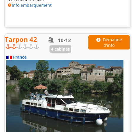
Info embarquement
Tarpon 42
10-12
Demande
d'info
4 cabines
France