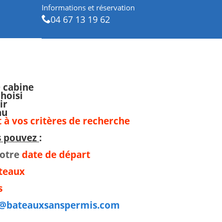
Informations et réservation
04 67 13 19 62
 cabine
choisi
ir
au
 à vos critères de recherche
us pouvez
:
otre
date de départ
ateaux
s
t@bateauxsanspermis.com