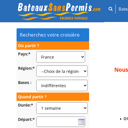
Bat
Recherchez votre croisière
Où partir ?
Pays:*
Région:*
Nous 
Bases :
Quand partir ?
Durée:*
o
Départ:*