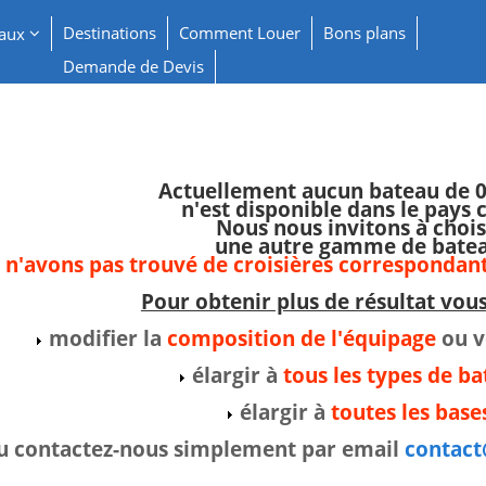
Destinations
Comment Louer
Bons plans
eaux
Demande de Devis
Actuellement aucun bateau de 0
n'est disponible dans le pays 
Nous nous invitons à chois
une autre gamme de bate
n'avons pas trouvé de croisières correspondant
Pour obtenir plus de résultat vo
modifier la
composition de l'équipage
ou v
élargir à
tous les types de b
élargir à
toutes les base
u contactez-nous simplement par email
contac