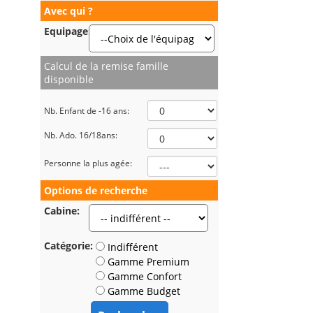
Avec qui ?
Equipage:*
Calcul de la remise famille
disponible
Nb. Enfant de -16 ans:
Nb. Ado. 16/18ans:
Personne la plus agée:
Options de recherche
Cabine:
Catégorie:
Indifférent
Gamme Premium
Gamme Confort
Gamme Budget