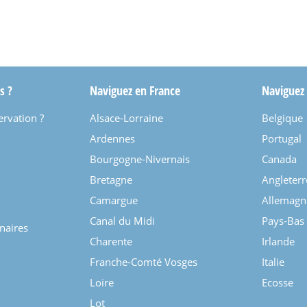
s ?
Naviguez en France
Naviguez
ervation ?
Alsace-Lorraine
Belgique
Ardennes
Portugal
Bourgogne-Nivernais
Canada
Bretagne
Angleterr
Camargue
Allemagn
Canal du Midi
Pays-Bas
enaires
Charente
Irlande
Franche-Comté Vosges
Italie
Loire
Ecosse
Lot