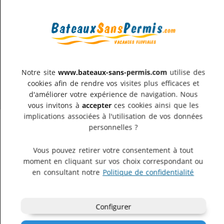
2 couchettes enfants (-16 ans ou 1m40)
Info embarquement
Pénichette
6-10
Demande
Notre site
www.bateaux-sans-permis.com
utilise des
d'info
Comfort 6-
cookies afin de rendre vos visites plus efficaces et
3 cabines
d'améliorer votre expérience de navigation. Nous
10 Pers
vous invitons à
accepter
ces cookies ainsi que les
implications associées à l'utilisation de vos données
Pays-Bas
personnelles ?
Vous pouvez retirer votre consentement à tout
moment en cliquant sur vos choix correspondant ou
en consultant notre
Politique de confidentialité
Configurer