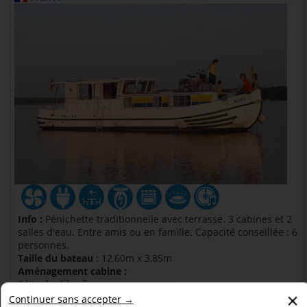
Info :
Pénichette traditionnelle avec terrasse. 3 cabines et 2
salles d'eau. Entre amis ou en famille. Capacité conseillée : 6
personnes.
Taille du bateau
: 12,60m x 3,85m
Aménagement cabine :
3 lits doubles fixes
×
2 couchettes transformables dans le carré
Continuer sans accepter →