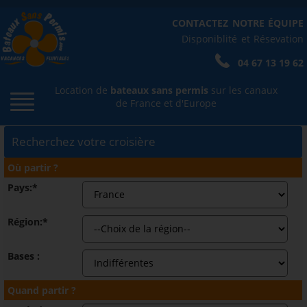
CONTACTEZ NOTRE ÉQUIPE
Disponiblité et Résevation
04 67 13 19 62
Location de
bateaux sans permis
sur les canaux
de France et d'Europe
Recherchez votre croisière
Où partir ?
Pays:*
Région:*
Bases :
Quand partir ?