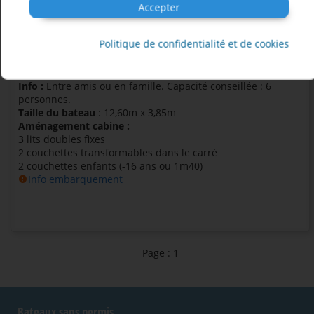
Accepter
Politique de confidentialité et de cookies
Info :
Entre amis ou en famille. Capacité conseillée : 6
personnes.
Taille du bateau
: 12,60m x 3,85m
Aménagement cabine :
3 lits doubles fixes
2 couchettes transformables dans le carré
2 couchettes enfants (-16 ans ou 1m40)
Info embarquement
Page : 1
Bateaux sans permis