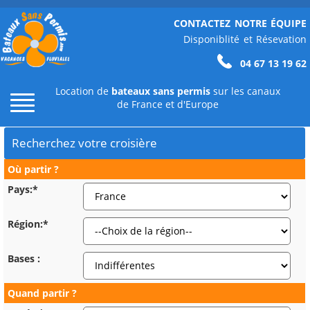
CONTACTEZ NOTRE ÉQUIPE
Disponiblité et Résevation
04 67 13 19 62
Location de
bateaux sans permis
sur les canaux
de France et d'Europe
Recherchez votre croisière
Où partir ?
Pays:*
Région:*
Bases :
Quand partir ?