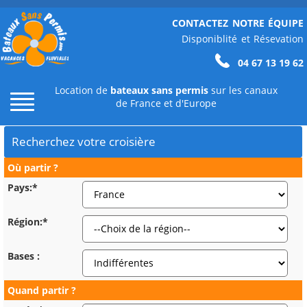
CONTACTEZ NOTRE ÉQUIPE
Disponiblité et Résevation
04 67 13 19 62
Location de
bateaux sans permis
sur les canaux
de France et d'Europe
Recherchez votre croisière
Où partir ?
Pays:*
Région:*
Bases :
Quand partir ?