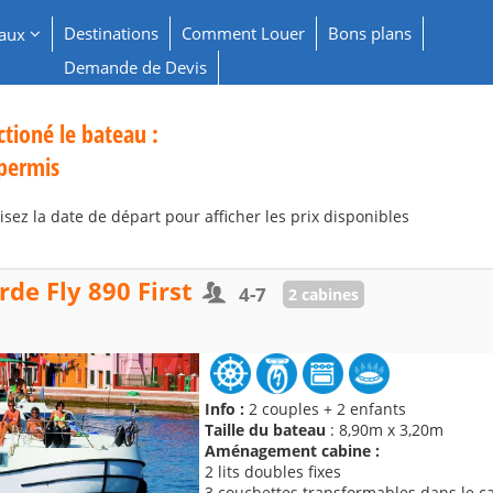
Destinations
Comment Louer
Bons plans
eaux
Demande de Devis
ctioné le bateau :
 permis
isez la date de départ pour afficher les prix disponibles
de Fly 890 First
4-7
2 cabines
Info :
2 couples + 2 enfants
Taille du bateau
: 8,90m x 3,20m
Aménagement cabine :
2 lits doubles fixes
3 couchettes transformables dans le c