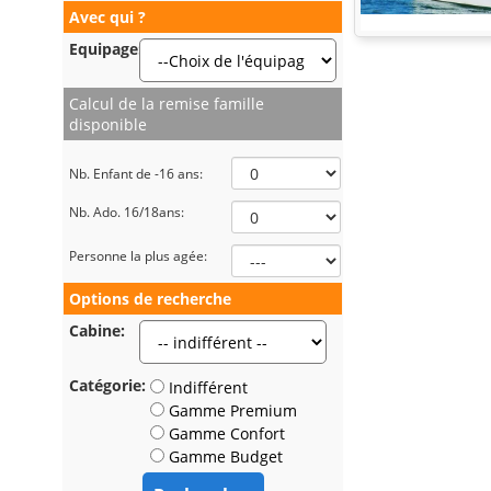
Avec qui ?
Equipage:*
Calcul de la remise famille
disponible
Nb. Enfant de -16 ans:
Nb. Ado. 16/18ans:
Personne la plus agée:
Options de recherche
Cabine:
Catégorie:
Indifférent
Gamme Premium
Gamme Confort
Gamme Budget