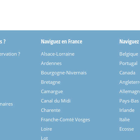
s ?
Naviguez en France
Naviguez
ervation ?
Alsace-Lorraine
Belgique
Ardennes
Portugal
Bourgogne-Nivernais
Canada
Bretagne
Angleterr
Camargue
Allemagn
Canal du Midi
Pays-Bas
enaires
Charente
Irlande
Franche-Comté Vosges
Italie
Loire
Ecosse
Lot