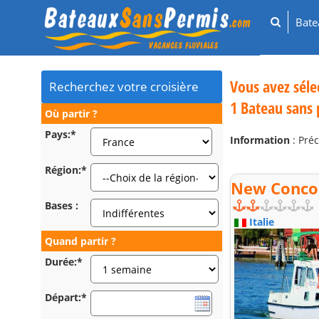
Bat
Vous avez séle
Recherchez votre croisière
1 Bateau sans
Où partir ?
Pays:*
Information
: Préc
Région:*
New Concor
Bases :
Italie
Quand partir ?
Durée:*
Départ:*