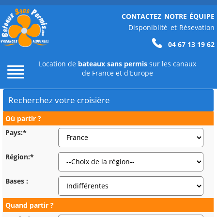
CONTACTEZ NOTRE ÉQUIPE
Disponiblité et Résevation
04 67 13 19 62
Location de
bateaux sans permis
sur les canaux
de France et d'Europe
Recherchez votre croisière
Où partir ?
Pays:*
Région:*
Bases :
Quand partir ?