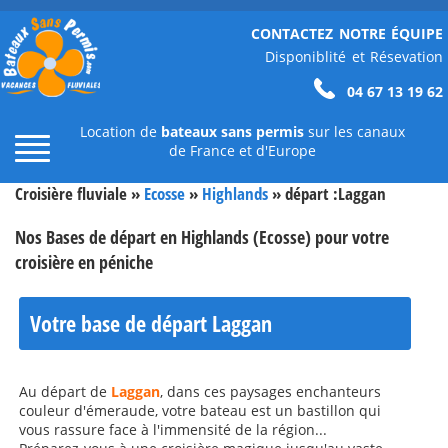
CONTACTEZ NOTRE ÉQUIPE
Disponiblité et Résevation
04 67 13 19 62
Location de
bateaux sans permis
sur les canaux
de France et d'Europe
Croisière fluviale »
Ecosse
»
Highlands
» départ :
Laggan
Nos Bases de départ en Highlands (Ecosse) pour votre
croisière en péniche
Votre base de départ Laggan
Au départ de
Laggan
, dans ces paysages enchanteurs
couleur d'émeraude, votre bateau est un bastillon qui
vous rassure face à l'immensité de la région...